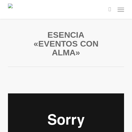
Skip
Menu
to
search
main
content
ESENCIA
«EVENTOS CON
ALMA»