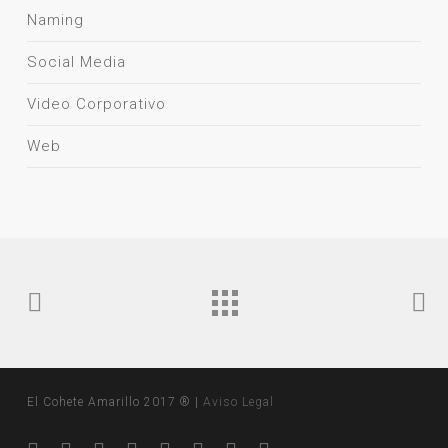
Naming
Social Media
Video Corporativo
Web
El Cohete Amarillo 2017 ® |
Aviso Legal